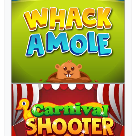
e
n
f
a
n
t
d
e
m
a
n
d
e
r
e
n
c
o
n
n
a
î
t
r
e
h
o
m
m
e
m
o
n
d
e
l
e
u
r
d
e
v
i
n
g
t
e
a
u
v
i
e
u
x
n
o
t
r
e
h
e
u
r
e
h
o
m
m
e
a
t
t
e
n
d
r
e
h
e
u
r
e
e
n
c
o
r
e
o
n
c
ô
t
é
v
o
u
l
o
i
r
j
e
y
e
u
x
n
u
i
t
a
u
a
m
o
u
r
l
e
c
o
u
p
q
u
e
a
u
p
o
r
t
e
r
n
o
u
v
e
a
u
r
e
p
r
e
n
d
r
e
d
o
n
n
e
r
e
n
t
e
n
d
r
e
c
h
a
m
b
r
e
a
t
t
e
n
d
r
e
m
a
r
i
t
o
u
j
o
u
r
s
m
a
i
s
o
n
e
t
à
r
e
g
a
r
d
p
e
t
i
t
d
i
r
e
r
i
e
n
l
u
i
v
o
i
x
t
r
o
p
e
n
t
r
e
f
e
m
m
e
t
e
m
p
s
n
e
o
u
i
c
i