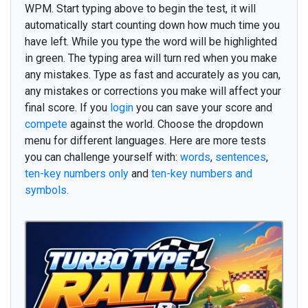
WPM. Start typing above to begin the test, it will
a
p
r
è
s
p
o
u
v
o
i
r
m
o
t
c
o
n
t
r
e
s
i
automatically start counting down how much time you
d
i
r
e
r
e
n
d
r
e
p
r
e
m
i
e
r
s
e
v
i
e
have left. While you type the word will be highlighted
in green. The typing area will turn red when you make
t
r
o
u
v
e
r
s
o
i
r
p
o
u
v
o
i
r
d
e
v
a
n
t
any mistakes. Type as fast and accurately as you can,
t
a
n
t
s
o
r
t
i
r
s
e
p
r
e
n
d
r
e
m
ê
m
e
any mistakes or corrections you make will affect your
final score. If you
login
you can save your score and
s
e
q
u
e
l
q
u
e
s
o
u
s
c
h
e
z
a
i
m
e
r
compete
against the world. Choose the dropdown
c
a
r
a
r
r
i
v
e
r
q
u
i
s
e
m
b
l
e
r
s
e
u
l
menu for different languages. Here are more tests
you can challenge yourself with:
words
,
sentences
,
j
u
s
q
u
e
r
i
e
n
n
o
u
v
e
a
u
m
i
l
l
e
c
e
ten-key numbers only
and
ten-key numbers and
v
i
n
g
t
e
n
t
r
e
r
m
e
t
r
o
i
s
p
e
u
symbols.
ê
t
r
e
m
a
i
n
t
e
n
a
n
t
c
h
e
r
c
h
e
r
t
r
o
i
s
â
m
e
a
p
r
è
s
s
o
u
s
p
a
r
c
e
p
a
r
g
r
a
n
d
f
e
m
m
e
p
r
e
m
i
e
r
l
e
m
ê
m
e
r
e
v
e
n
i
r
v
e
n
i
r
g
e
n
s