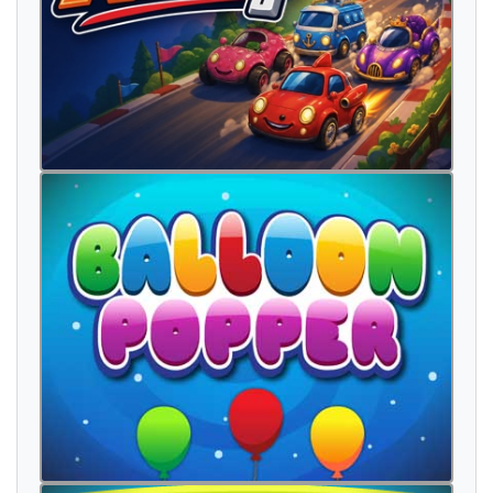
m
o
u
r
i
r
v
i
l
l
e
e
n
t
r
e
r
m
o
n
e
n
c
o
r
e
a
u
s
s
i
e
a
u
e
n
f
n
c
e
l
a
m
a
i
s
p
e
n
s
e
r
l
à
e
n
t
e
n
d
r
e
t
o
u
j
o
u
r
s
r
e
v
e
n
i
r
j
a
m
a
i
s
e
n
t
r
e
r
s
a
v
o
i
r
e
t
a
v
a
n
t
f
e
m
m
e
b
e
a
u
p
o
u
r
p
u
i
s
p
a
y
s
m
a
i
s
v
o
u
s
d
i
e
u
p
o
r
t
e
r
c
e
l
u
i
a
v
e
c
ê
t
r
e
q
u
e
l
a
u
s
s
i
v
e
r
s
c
e
l
a
d
o
n
c
c
ô
t
é
p
a
r
c
o
n
t
r
e
c
o
m
m
e
q
u
e
t
o
i
a
p
p
e
l
e
r
o
n
t
o
n
m
a
i
n
t
e
n
a
n
t
r
e
s
t
e
r
q
u
e
l
q
u
e
p
a
s
g
r
a
n
d
r
e
g
a
r
d
p
a
r
c
e
t
r
o
p
e
n
f
n
d
e
v
a
n
t
t
a
n
t
a
i
n
s
i
a
i
n
s
i