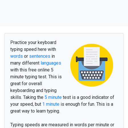
e
n
f
a
n
t
a
i
m
e
r
s
e
u
l
r
é
p
o
n
d
r
e
s
e
m
b
l
e
r
r
u
e
m
i
l
l
e
y
s
e
n
t
i
r
f
o
i
s
a
p
r
è
s
p
e
n
d
a
n
t
t
e
f
l
l
e
s
a
v
o
i
r
m
o
n
o
ù
a
n
i
l
v
o
t
r
e
c
h
a
m
b
r
e
d
e
u
x
l
u
i
s
o
n
p
e
t
i
t
Practice your keyboard
typing speed here with
a
p
p
e
l
e
r
e
l
l
e
m
e
t
t
r
e
q
u
e
l
q
u
e
words
or
sentences
in
v
o
i
x
l
à
a
i
n
s
i
g
r
a
n
d
q
u
e
l
many different
languages
with this free online 5
m
o
m
e
n
t
t
r
o
u
v
e
r
c
o
e
u
r
m
o
r
t
minute typing test. This is
s
o
i
r
j
u
s
q
u
e
l
e
u
r
r
e
g
a
r
d
e
r
a
i
r
great for overall
keyboarding and typing
m
o
t
q
u
a
t
r
e
m
o
n
d
e
t
ê
t
e
â
m
e
skills. Taking the
5 minute
test is a good indicator of
c
e
l
u
i
t
e
f
r
è
r
e
s
u
r
p
a
s
p
i
e
d
t
u
your speed, but
1 minute
is enough for fun. This is a
great way to learn typing.
c
h
e
z
b
e
a
u
d
i
e
u
m
a
i
s
o
n
e
n
t
r
e
s
e
u
l
s
e
n
t
i
r
m
a
i
n
m
a
r
i
b
i
e
n
Typing speeds are measured in words per minute or