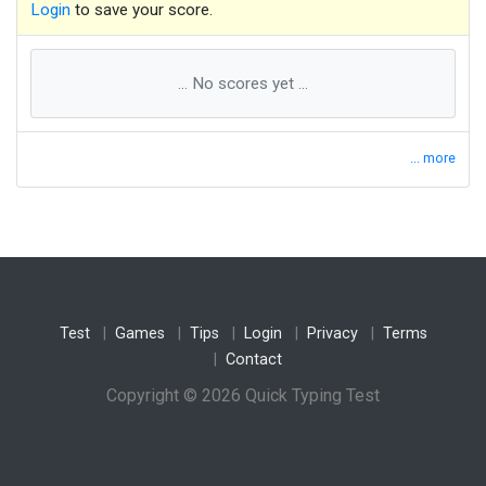
Login
to save your score.
e
a
u
e
a
u
c
o
e
u
r
j
u
s
q
u
e
t
r
o
p
j
a
m
a
i
s
h
e
u
r
e
p
a
r
c
e
c
h
e
r
c
h
e
r
... No scores yet ...
d
i
r
e
e
n
t
r
e
r
s
e
n
t
i
r
t
ê
t
e
t
o
u
j
o
u
r
s
p
r
e
n
d
r
e
p
e
u
... more
r
e
p
r
e
n
d
r
e
c
o
n
t
r
e
s
e
n
t
i
r
e
n
f
a
n
t
l
e
u
r
d
e
u
x
d
é
j
à
r
e
g
a
r
d
e
r
c
e
l
u
i
r
e
g
a
r
d
c
a
r
q
u
a
n
d
v
e
n
i
r
q
u
e
l
t
r
è
s
e
t
f
e
m
m
e
t
a
n
t
e
t
r
e
n
d
r
e
c
o
n
t
r
e
d
e
v
a
n
t
s
e
n
t
i
r
t
o
u
t
s
e
Test
Games
Tips
Login
Privacy
Terms
Contact
d
i
e
u
m
e
r
é
p
o
n
d
r
e
s
o
i
r
e
l
l
e
Copyright © 2026 Quick Typing Test
r
e
g
a
r
d
r
e
v
e
n
i
r
t
e
p
a
r
c
e
p
u
i
s
s
e
u
l
s
e
c
h
a
m
b
r
e
d
i
r
e
a
i
n
s
i