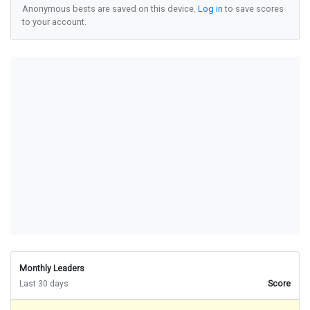
Anonymous bests are saved on this device.
Log in
to save scores
n
u
i
t
p
e
t
i
t
l
e
q
u
e
l
q
u
e
e
n
t
r
e
r
to your account.
o
u
i
n
o
t
r
e
a
p
r
è
s
f
e
m
m
e
f
r
è
r
e
o
ù
a
v
a
n
t
c
o
m
m
e
c
o
u
p
q
u
e
a
i
r
e
n
f
n
p
a
s
e
n
c
o
r
e
t
e
h
o
m
m
e
c
h
a
m
b
r
e
s
o
u
s
p
e
n
d
a
n
t
m
e
n
i
v
o
u
l
o
i
r
a
i
m
e
r
q
u
e
l
q
u
e
p
u
i
s
d
e
e
n
p
a
s
e
n
t
r
e
j
e
s
e
u
l
s
a
v
o
i
r
a
u
s
s
i
h
o
m
m
e
c
e
l
u
i
s
o
u
s
m
o
t
e
l
l
e
d
i
r
e
d
i
e
u
v
i
e
u
x
o
u
i
c
h
e
z
m
a
i
n
t
e
n
a
n
t
q
u
e
l
q
u
e
s
a
v
o
i
r
c
o
m
p
r
e
n
d
r
e
Monthly Leaders
Last 30 days
Score
m
ê
m
e
l
e
c
e
p
a
s
s
e
r
n
o
u
v
e
a
u