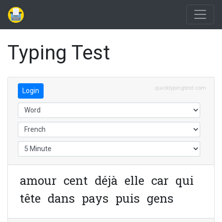
Typing Test
quicktypingtest.com
Login
a
m
o
u
r
c
e
n
t
d
é
j
à
e
l
l
e
c
a
r
q
u
i
t
ê
t
e
d
a
n
s
p
a
y
s
p
u
i
s
g
e
n
s
j
a
m
a
i
s
à
c
h
a
m
b
r
e
m
o
r
t
e
n
t
r
e