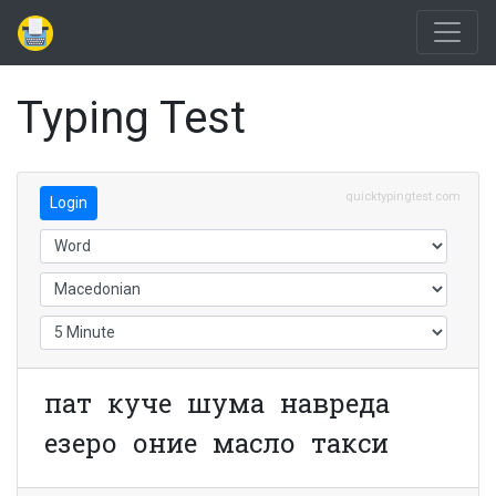
Typing Test
quicktypingtest.com
Login
п
а
т
к
у
ч
е
ш
у
м
а
н
а
в
р
е
д
а
е
з
е
р
о
о
н
и
е
м
а
с
л
о
т
а
к
с
и
ј
а
ј
ц
а
з
а
б
и
в
т
о
р
н
и
к