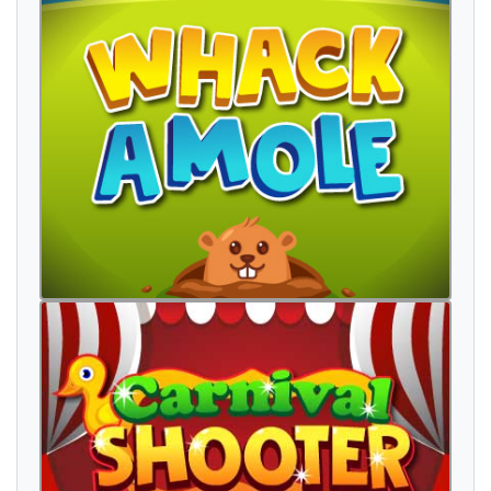
т
а
к
с
и
п
л
а
д
н
е
Ј
а
н
у
а
р
и
с
о
н
у
в
а
д
е
с
е
т
в
т
о
р
н
и
к
к
р
е
в
е
т
р
е
к
а
к
а
с
н
о
м
а
л
о
м
и
н
у
т
а
с
е
р
и
ј
а
и
н
т
е
р
н
е
т
ч
и
н
и
ј
а
р
о
б
с
т
о
ш
у
м
а
д
е
в
е
т
р
е
к
а
п
л
а
д
н
е
с
т
о
п
с
е
м
а
ф
о
р
д
е
в
о
ј
ч
е
с
к
а
п
о
б
а
г
о
н
с
в
и
н
с
к
о
б
и
л
е
т
н
е
к
о
л
к
у
н
о
с
с
к
а
л
и
с
о
н
у
в
а
д
р
ж
а
в
а
п
у
т
е
р
ш
у
м
а
ч
е
с
т
о
е
в
т
и
н
о
н
а
ч
и
н
м
а
ч
к
а
с
а
п
у
н
с
р
е
д
а
в
о
з
г
р
а
д
р
а
к
о
м
е
т
о
д
б
о
ј
к
а