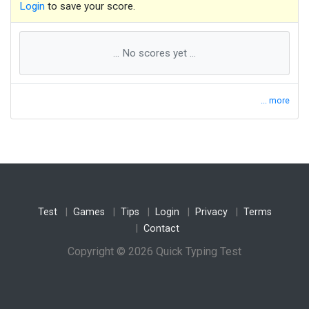
Login
to save your score.
н
а
в
и
к
а
ч
и
н
и
ј
а
т
о
а
л
е
т
с
а
п
у
н
м
о
м
ч
е
р
е
к
а
с
о
н
... No scores yet ...
б
а
г
о
н
х
о
т
е
л
р
о
з
о
в
а
т
р
ч
а
б
е
л
а
а
в
и
о
н
б
и
л
е
т
ц
а
р
... more
п
р
о
в
е
р
к
а
г
р
а
д
б
р
з
о
п
л
а
д
н
е
к
о
л
к
у
н
а
в
р
е
д
а
м
а
к
е
д
о
н
с
к
и
с
т
о
ј
а
ј
ц
а
г
о
р
е
к
о
л
б
а
с
ш
у
м
а
с
т
о
п
ј
а
з
и
к
и
с
т
о
з
д
р
а
в
о
ф
а
к
т
п
е
д
е
с
е
т
н
е
к
о
л
к
у
п
у
т
е
р
Test
Games
Tips
Login
Privacy
Terms
Contact
м
н
о
з
и
н
с
т
в
о
т
а
т
к
о
о
б
р
о
к
Copyright © 2026 Quick Typing Test
н
о
с
с
а
л
а
т
а
б
а
н
к
н
о
т
а
м
р
е
ж
а
к
у
ч
е
м
а
ч
к
а
м
и
н
у
т
а
т
а
т
к
о