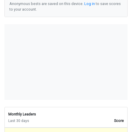
Anonymous bests are saved on this device.
Log in
to save scores
п
о
ч
н
у
в
а
д
а
л
е
к
у
г
о
р
а
to your account.
б
л
а
г
о
д
а
р
а
м
м
о
т
о
р
с
о
н
с
а
б
о
т
а
о
с
у
м
т
р
ч
а
н
и
к
о
г
а
ш
у
в
о
б
а
н
к
н
о
т
а
в
е
ч
е
р
п
е
д
е
с
е
т
д
р
ж
а
в
а
у
т
р
о
т
а
т
к
о
о
с
у
м
о
б
р
о
к
л
а
п
т
о
п
н
а
в
р
е
д
а
д
е
в
е
т
м
а
л
о
г
р
л
о
г
о
л
е
м
о
ш
у
м
а
т
е
м
н
о
в
е
ч
е
р
г
о
р
а
у
в
о
м
е
с
о
п
л
а
д
н
е
б
а
г
о
н
р
е
к
а
б
л
и
с
к
у
в
о
з
е
в
т
и
н
о
с
а
б
о
т
а
п
о
ч
н
у
в
а
с
п
о
р
т
г
р
а
д
Monthly Leaders
Last 30 days
Score
с
к
а
п
о
д
р
ж
а
в
а
с
т
а
н
и
ц
а