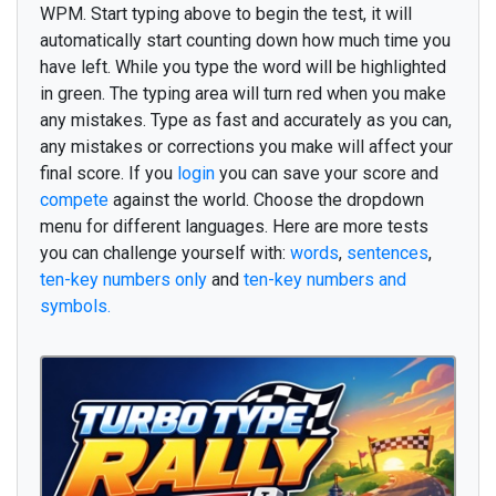
WPM. Start typing above to begin the test, it will
г
о
л
е
м
о
м
а
ј
к
а
т
а
т
к
о
е
в
т
и
н
о
automatically start counting down how much time you
т
е
м
н
о
б
л
а
г
о
д
а
р
а
м
с
о
н
у
в
а
have left. While you type the word will be highlighted
in green. The typing area will turn red when you make
б
и
л
е
т
с
и
р
е
њ
е
б
а
г
о
н
any mistakes. Type as fast and accurately as you can,
р
а
з
б
и
р
а
м
р
а
з
л
и
ч
н
о
м
р
е
ж
а
any mistakes or corrections you make will affect your
final score. If you
login
you can save your score and
б
л
и
с
к
у
к
р
е
в
е
т
п
у
т
е
р
м
о
т
о
р
compete
against the world. Choose the dropdown
к
р
е
в
е
т
и
с
т
о
ш
у
м
а
п
е
д
е
с
е
т
menu for different languages. Here are more tests
you can challenge yourself with:
words
,
sentences
,
п
о
д
б
р
з
о
Ј
а
н
у
а
р
и
у
т
р
о
ten-key numbers only
and
ten-key numbers and
ј
а
з
и
к
п
о
е
з
и
ј
а
с
о
н
у
в
а
м
о
м
ч
е
symbols.
п
о
ч
н
у
в
а
р
а
к
о
м
е
т
с
т
о
п
л
е
т
о
к
о
м
п
ј
у
т
е
р
м
е
с
о
п
р
о
г
р
а
м
и
р
а
њ
е
е
с
е
н
к
а
м
и
о
н
б
а
в
н
о
г
о
л
е
м
о
м
а
л
о