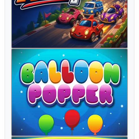
б
а
н
к
н
о
т
а
т
р
е
б
а
с
т
о
у
в
о
с
п
о
р
т
с
к
а
л
и
к
о
л
к
у
ц
а
р
т
р
е
б
а
з
д
р
а
в
о
ф
а
к
т
п
о
е
з
и
ј
а
п
р
о
л
е
т
и
с
т
о
к
р
е
в
е
т
м
о
м
ч
е
р
а
з
б
и
р
а
м
н
а
в
и
к
а
т
р
е
б
а
р
а
з
б
и
р
а
м
к
о
л
б
а
с
м
р
е
ж
а
к
у
ч
е
к
о
н
ј
а
к
к
о
м
п
ј
у
т
е
р
г
р
л
о
ч
а
д
о
р
м
а
ј
к
а
с
а
л
а
т
а
р
а
з
л
и
ч
н
о
п
а
т
м
е
с
о
г
о
л
е
м
о
б
л
и
с
к
у
к
а
ф
е
д
о
л
у
з
д
р
а
в
о
ј
а
ј
ц
а
а
в
и
о
н
б
е
л
а
б
а
г
о
н
п
р
о
г
р
а
м
и
р
а
њ
е
б
а
в
н
о
б
р
з
о
к
а
м
и
о
н
с
и
р
е
њ
е
п
е
н
к
а
л
о